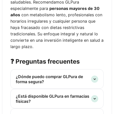
saludables. Recomendamos GLPura
especialmente para
personas mayores de 30
años
con metabolismo lento, profesionales con
horarios irregulares y cualquier persona que
haya fracasado con dietas restrictivas
tradicionales. Su enfoque integral y natural lo
convierte en una inversión inteligente en salud a
largo plazo.
❓ Preguntas frecuentes
¿Dónde puedo comprar GLPura de
forma segura?
GLPura se adquiere exclusivamente a
¿Está disponible GLPura en farmacias
través del sitio web oficial del fabricante
físicas?
para garantizar la autenticidad del
producto. Esta estrategia de distribución
Actualmente GLPura no se comercializa