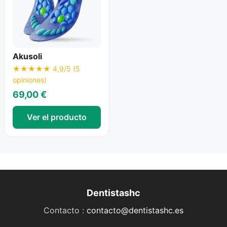
Akusoli
★★★★★ 4,9/5 (5
opiniones)
69,00 €
Ver el producto
Dentistashc
Contacto :
contacto@dentistashc.es