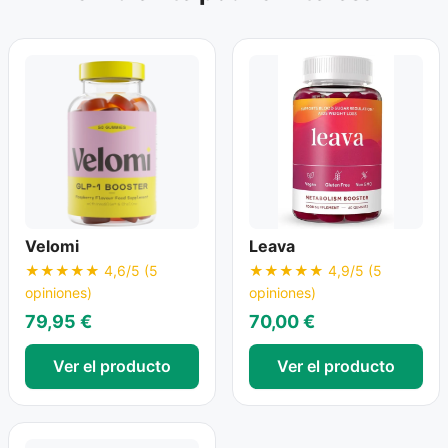
la sedación si se combina con otros
relajantes. Siempre consulta con tu
médico o farmacéutico antes de combinar
suplementos con medicación prescrita.
Velomi
Leava
★★★★★ 4,6/5 (5
★★★★★ 4,9/5 (5
opiniones)
opiniones)
79,95 €
70,00 €
Ver el producto
Ver el producto