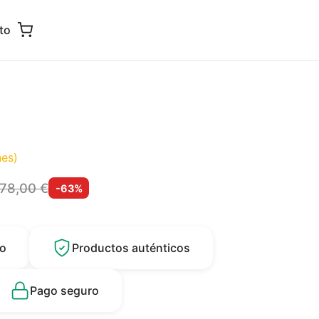
to
es)
78,00 €
-63%
do
Productos auténticos
Pago seguro