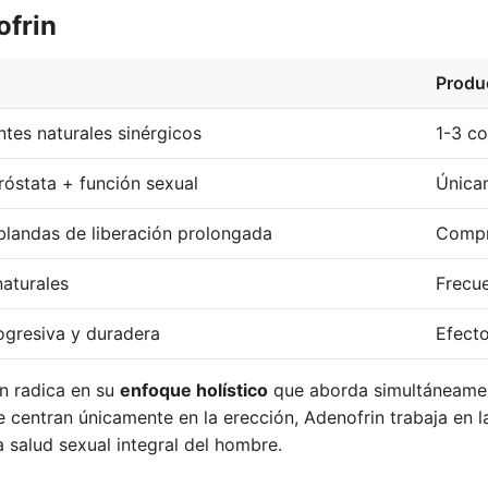
ofrin
Produ
ntes naturales sinérgicos
1-3 c
próstata + función sexual
Únicam
blandas de liberación prolongada
Compr
naturales
Frecu
ogresiva y duradera
Efect
in radica en su
enfoque holístico
que aborda simultáneament
 centran únicamente en la erección, Adenofrin trabaja en 
 salud sexual integral del hombre.